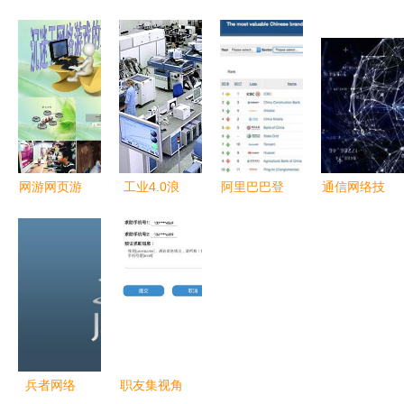
决战白日门
全新价值
信通代运营
盟微信 玩
_永久0.1折
云贝网络科
一箭天网络
转网络游戏
技如何用互
科技公司的
与技术服务
联网技术解
专业之道
的商机解析
构现代网站
建设与技术
服务
网游网页游
工业4.0浪
阿里巴巴登
通信网络技
戏代理与代
潮开启新时
顶中国互联
术服务行业
理仙侠游戏
代 制造业
网品牌价值
在5G/6G浪
网络技术服
加速迈入智
榜 技术驱
潮中寻求变
务的核心要
能工厂时代
动成就行业
革与突破
点与发展机
标杆
遇
兵者网络
职友集视角